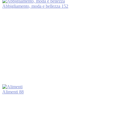
Abbigliamento, moda e bellezza
152
Alimenti
88