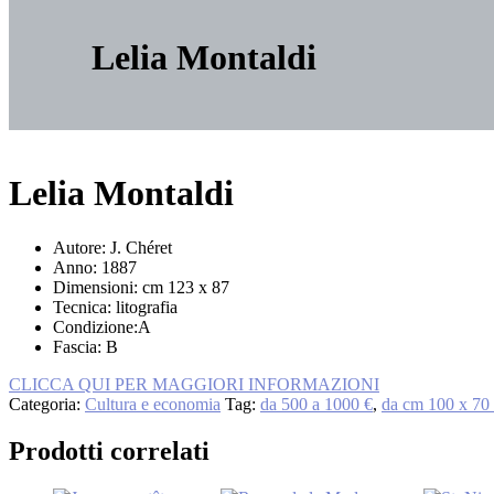
Lelia Montaldi
Lelia Montaldi
Autore: J. Chéret
Anno: 1887
Dimensioni: cm 123 x 87
Tecnica: litografia
Condizione:A
Fascia: B
Lelia
CLICCA QUI PER MAGGIORI INFORMAZIONI
Montaldi
Categoria:
Cultura e economia
Tag:
da 500 a 1000 €
,
da cm 100 x 70
quantità
Prodotti correlati