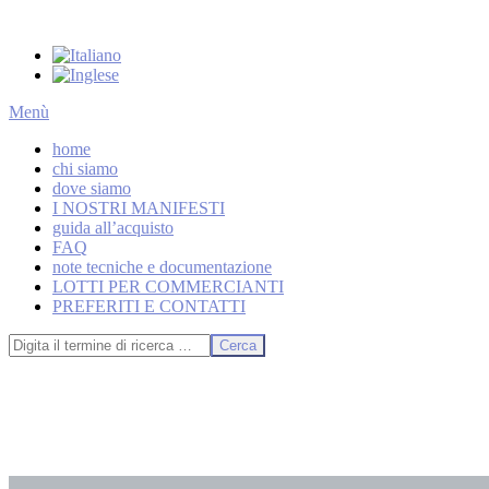
Salta
al
contenuto
Menu
Menù
primario
home
di
chi siamo
navigzione
dove siamo
I NOSTRI MANIFESTI
guida all’acquisto
FAQ
note tecniche e documentazione
LOTTI PER COMMERCIANTI
PREFERITI E CONTATTI
Cerca