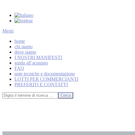
Salta
al
contenuto
Menu
Menù
primario
home
di
chi siamo
navigzione
dove siamo
I NOSTRI MANIFESTI
guida all’acquisto
FAQ
note tecniche e documentazione
LOTTI PER COMMERCIANTI
PREFERITI E CONTATTI
Cerca