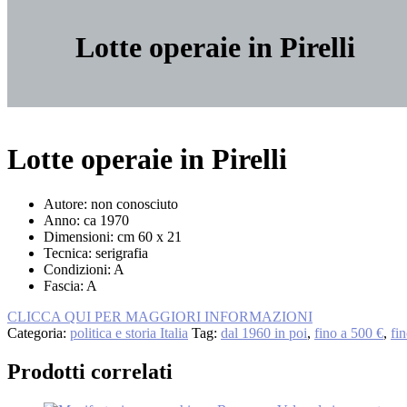
Lotte operaie in Pirelli
Lotte operaie in Pirelli
Autore: non conosciuto
Anno: ca 1970
Dimensioni: cm 60 x 21
Tecnica: serigrafia
Condizioni: A
Fascia: A
Lotte
CLICCA QUI PER MAGGIORI INFORMAZIONI
operaie
Categoria:
politica e storia Italia
Tag:
dal 1960 in poi
,
fino a 500 €
,
fi
in
Pirelli
Prodotti correlati
quantità