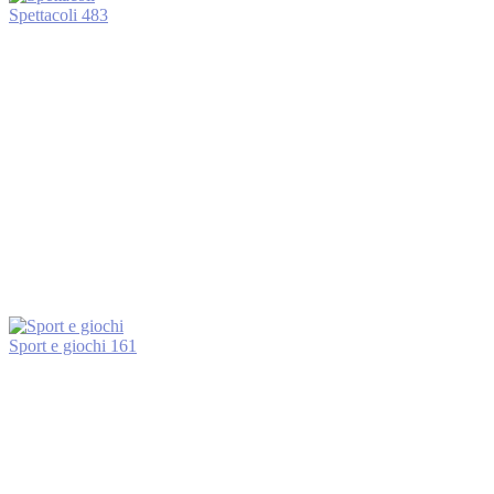
Spettacoli
483
Sport e giochi
161